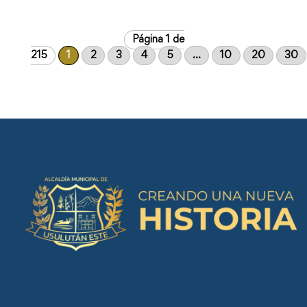
Página 1 de
215
1
2
3
4
5
...
10
20
30