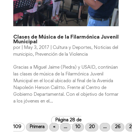
Clases de Música de la Filarmónica Juvenil
Municipal
por
|
May 3, 2017
|
Cultura y Deportes
,
Noticias del
municipio
,
Prevención de la Violencia
Gracias a Miguel Jaime (Piedra) y USAID, continúan
las clases de música de la Filarmónica Juvenil
Municipal en el local ubicado al final de la Avenida
Napoleón Herson Calitto. Frente al Centro de
Gobierno Departamental. Con el objetivo de formar
a los jóvenes en el...
Página 28 de
109
Primera
«
...
10
20
...
26
2