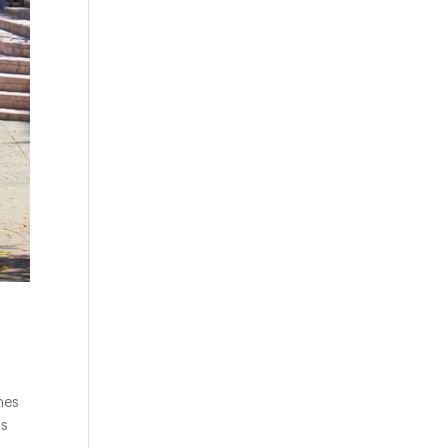
nes
os