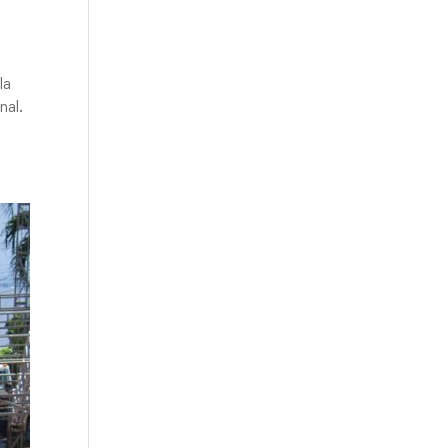
la
nal.